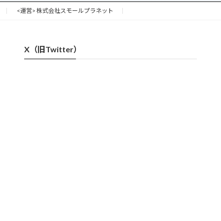
<運営> 株式会社スモールプラネット
X（旧Twitter）