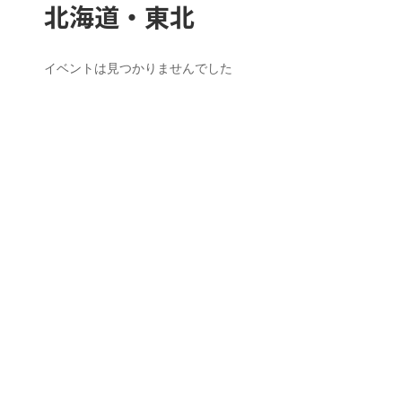
コ
ナ
北海道・東北
ン
ビ
テ
ゲ
ン
ー
イベントは見つかりませんでした
ツ
シ
へ
ョ
ス
ン
キ
に
ッ
移
プ
動