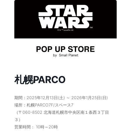
コ
ナ
ン
ビ
テ
ゲ
ン
ー
ツ
シ
へ
ョ
ス
ン
キ
に
ッ
移
プ
動
札幌PARCO
期間：2025年12月13日(土) ～ 2026年1月25日(日)
場所：札幌PARCO7F/スペース7
（〒060-8502 北海道札幌市中央区南１条西３丁目
３）
営業時間： 10時～20時